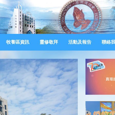
牧養區資訊
靈修敬拜
活動及報告
聯絡