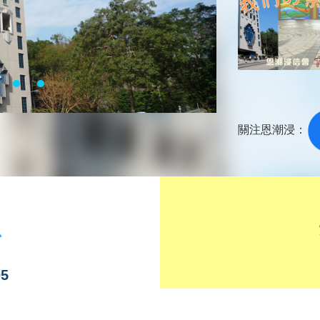
關注恩潮浸：
息
05