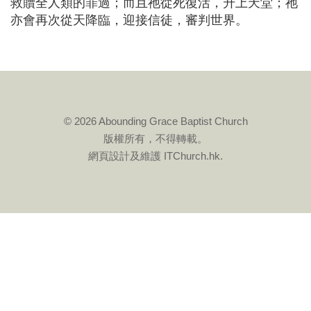
救贖全人類的罪過；而且祂從死復活，升上天堂；祂
亦會再次從天降臨，迎接信徒，審判世界。
© 2026 Abounding Grace Baptist Church
版權所有，不得轉載。
網頁設計及維護
ITChurch.hk
.